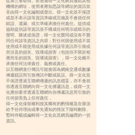
從第三者取得。若透過得一文化網頁連結其他
機構的網址，使用者應知悉該等網址的資訊並
非由得一文化編制或發出。得一文化並不保證
或並不表示該等資訊準確或完備及不會就任何
錯誤、遺漏、或欠準確承擔任何責任。提供或
協助提供該等資訊並不構成任何明示或暗示的
聲明、陳述或保證，得一文化贊同或沒有不贊
同任何該等資訊之內容；對任何因使用或不當
使用或不能使用或依據任何該等資訊而引致或
所涉及的損失、毀壞或損害（包括但不限於相
應而生的損失、毀壞或損害），得一文化概不
承擔任何法律責任、義務或責任。
以互聯網進行傳訊可能會因為網絡交通或數據
傳遞錯誤而引致傳訊中斷或延誤。得一文化並
不保證透過互聯網傳遞的訊息穩妥，亦不會就
你透過互聯網向得一文化傳遞訊息，或得一文
化應你要求透過互聯網向你傳遞訊息而引致的
任何損害負上任何責任 。
得一文化保留權利按其獨有的酌情權及在毋須
給予任何理由或事先通知的情況下隨時刪除、
暫時停載或編輯得一文化在其網頁編撰的一切
資訊。