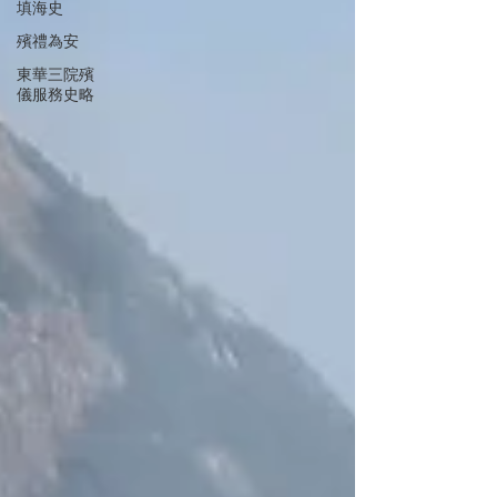
填海史
殯禮為安
東華三院殯
儀服務史略