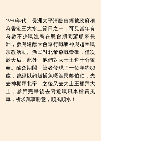
1960年代，長洲太平清醮曾經被政府稱
為香港三大水上節日之一，可見當年有
為數不少嘅漁民在醮會期間駕船來長
洲，參與建醮大會舉行嘅酬神與超幽嘅
宗教活動。漁民對北帝爺嘅崇敬，僅次
於天后，此外，他們對大士王也十分敬
奉。醮會期間，筆者發現了一位年約83
歲，曾經以釣艇捕魚嘅漁民黎伯伯，先
去神棚拜北帝，之後又去大士王棚拜大
士，參拜完畢後去附近嘅風車檔買風
車，祈求萬事勝意，順風順水！