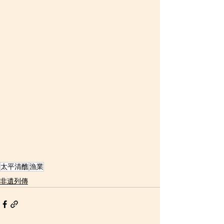
太平清醮
漁業
非遺列傳