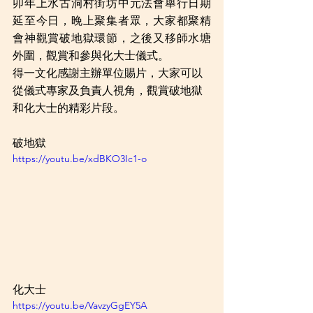
卯年上水古洞村街坊中元法會舉行日期
延至今日，晚上聚集者眾，大家都聚精
會神觀賞破地獄環節，之後又移師水塘
外圍，觀賞和參與化大士儀式。
得一文化感謝主辦單位賜片，大家可以
從儀式專家及負責人視角，觀賞破地獄
和化大士的精彩片段。
破地獄
https://youtu.be/xdBKO3Ic1-o
化大士
https://youtu.be/VavzyGgEY5A