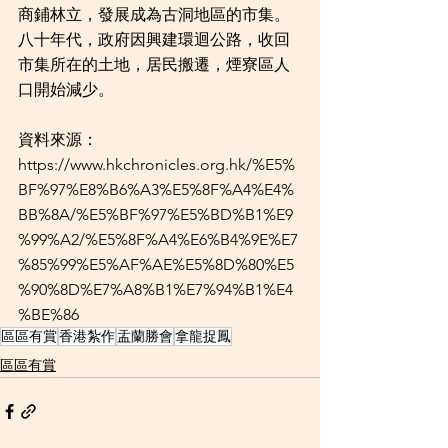
商鋪林立，發展成為古洞地區的市集。
八十年代，政府因興建環迴公路，收回
市集所在的土地，居民搬遷，煙寮區人
口開始減少。
資料來源：
https://www.hkchronicles.org.hk/%E5%
BF%97%E8%B6%A3%E5%8F%A4%E4%
BB%8A/%E5%BF%97%E5%BD%B1%E9
%99%A2/%E5%8F%A4%E6%B4%9E%E7
%85%99%E5%AF%AE%E5%8D%80%E5
%90%8D%E7%A8%B1%E7%94%B1%E4
%BE%86
區區有賞
香港紮作
盂蘭勝會
拿龍捉鳳
區區有賞