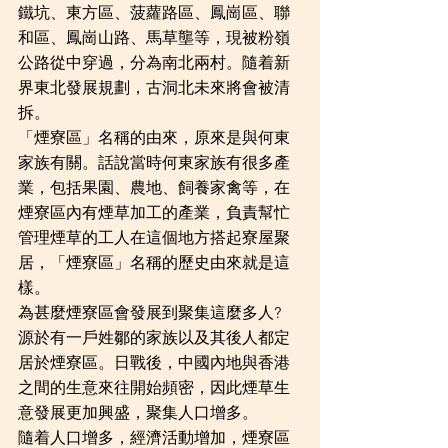
鐵坑、東方區、菠蘿路區、鳳崗區、聯
和區、鳳崗山路、馬草壟等，現被粉嶺
公路從中穿過，分為南北兩村。隨着新
界東北發展規劃，古洞北未來將會被清
拆。
「煙寮區」名稱的由來，原來是與何東
家族有關。話說當時何東家族有很多產
業，包括果園、農地、飼養家禽等，在
煙寮區內有煙草加工的產業，負責幫忙
管理煙草的工人在這個地方搭起寮屋聚
居，「煙寮區」名稱的歷史由來就是這
樣。
為甚麼煙寮區會發展到聚集這麼多人?  
源於有一戶姓鄒的家族以及其後人都定
居於煙寮區。日戰後，中國內地與香港
之間的生意來往開始頻密，因此煙草生
意發展更加興盛，聚集人口增多。
隨着人口增多，經濟活動增加，煙寮區