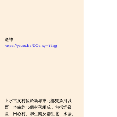
送神
https://youtu.be/DOa_sym9Eqg
上水古洞村位於新界東北部雙魚河以
西，本由約15個村落組成，包括煙寮
區、田心村、聯生南及聯生北、水塘、