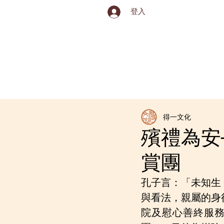
登入
關於得一
最新消息
得一文化
殯禮為安
賞團
孔子言：「未知生
與看法，親屬的身
院及慰心善終服務