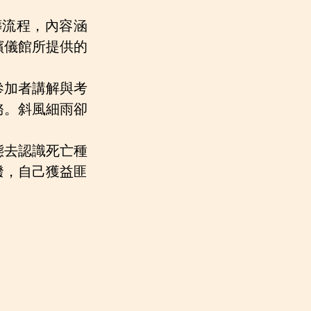
葬流程，內容涵
殯儀館所提供的
參加者講解與考
務。斜風細雨卻
態去認識死亡種
潑，自己獲益匪