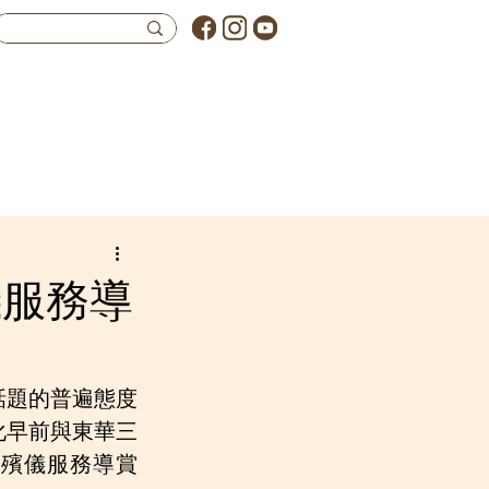
專題資
源
得一之友
儀服務導
話題的普遍態度
化早前與東華三
和殯儀服務導賞