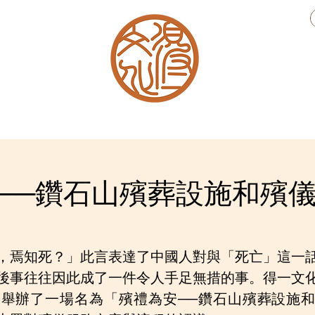
​得一書舍
非遺列傳
──鑽石山殯葬設施和殯
，焉知死？」此言表達了中國人對與「死亡」這一
後事往往因此成了一件令人手足無措的事。得一文
舉辦了一場名為「殯禮為安──鑽石山殯葬設施