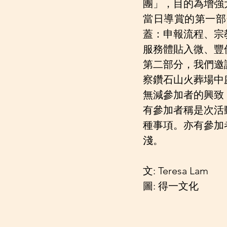
團」，目的為增強
當日導賞的第一部
蓋：申報流程、宗
服務體貼入微、豐
第二部分，我們邀
察鑽石山火葬場中
無減參加者的興致
有參加者稱是次活
種事項。亦有參加
淺。
文: Teresa Lam
圖: 得一文化