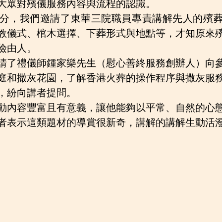
大眾對殯儀服務內容與流程的認識。
分，我們邀請了東華三院職員專責講解先人的殯
教儀式、棺木選擇、下葬形式與地點等，才知原來
儉由人。
請了禮儀師鍾家樂先生（慰心善終服務創辦人）向
庭和撒灰花園，了解香港火葬的操作程序與撒灰服
，紛向講者提問。
動內容豐富且有意義，讓他能夠以平常、自然的心
者表示這類題材的導賞很新奇，講解的講解生動活