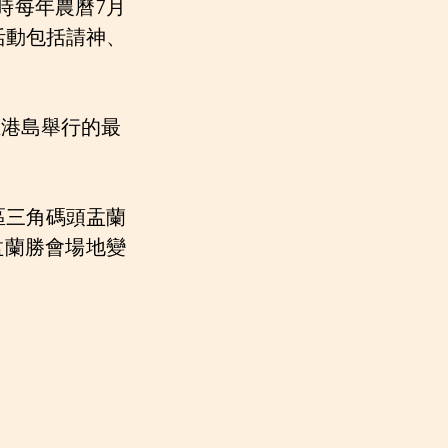
時每年農曆7月
活動包括請神、
在港島舉行的最
區三角碼頭盂蘭
頭盂蘭勝會場地變