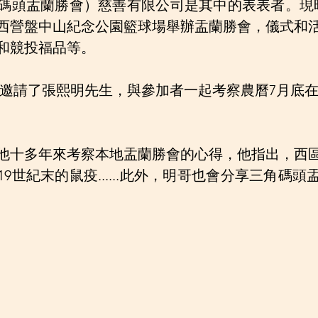
碼頭盂蘭勝會）慈善有限公司是其中的表表者。現
會於西營盤中山紀念公園籃球場舉辦盂蘭勝會，儀式和
和競投福品等。
文化邀請了張熙明先生，與參加者一起考察農曆7月底
他十多年來考察本地盂蘭勝會的心得，他指出，西
9世紀末的鼠疫......此外，明哥也會分享三角碼