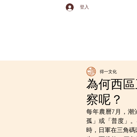
登入
關於得一
最新消息
得一文化
為何西區
察呢？
每年農曆7月，潮
孤」或「普度」。
時，日軍在三角碼