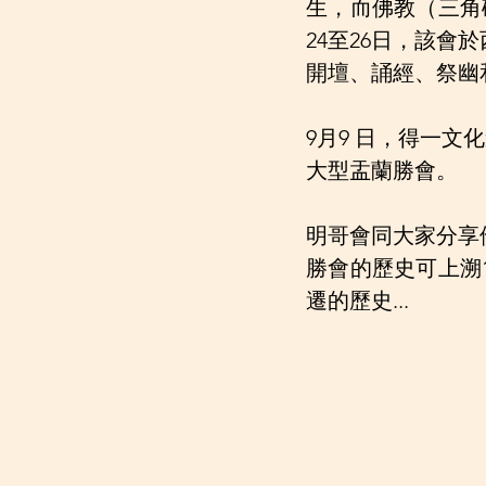
生，而佛教（三角
24至26日，該
開壇、誦經、祭幽
9月9 日，得一
大型盂蘭勝會。
明哥會同大家分享
勝會的歷史可上溯1
遷的歷史...