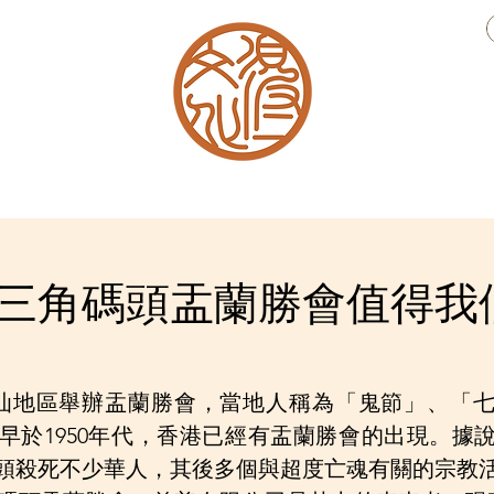
​得一書舍
非遺列傳
三角碼頭盂蘭勝會值得我
汕地區舉辦盂蘭勝會，當地人稱為「鬼節」、「
早於1950年代，香港已經有盂蘭勝會的出現。據
頭殺死不少華人，其後多個與超度亡魂有關的宗教